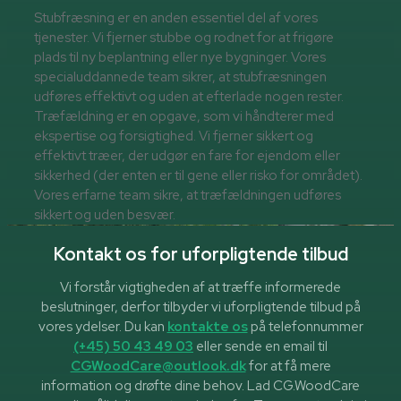
Stubfræsning er en anden essentiel del af vores
tjenester. Vi fjerner stubbe og rodnet for at frigøre
plads til ny beplantning eller nye bygninger. Vores
specialuddannede team sikrer, at stubfræsningen
udføres effektivt og uden at efterlade nogen rester.
Træfældning er en opgave, som vi håndterer med
ekspertise og forsigtighed. Vi fjerner sikkert og
effektivt træer, der udgør en fare for ejendom eller
sikkerhed (der enten er til gene eller risko for området).
Vores erfarne team sikre, at træfældningen udføres
sikkert og uden besvær.
Kontakt os for uforpligtende tilbud
Vi forstår vigtigheden af at træffe informerede
beslutninger, derfor tilbyder vi uforpligtende tilbud på
vores ydelser. Du kan
kontakte os
på telefonnummer
(+45) 50 43 49 03
eller sende en email til
CGWoodCare@outlook.dk
for at få mere
information og drøfte dine behov. Lad CG.WoodCare