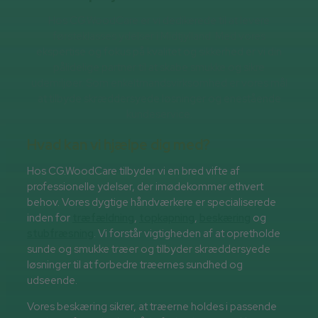
Hos CG.WoodCare er vi dedikerede til at levere
førsteklasses ydelser i Midtjylland. Med vores
ekspertise og fokus på kvalitet og sikkerhed er vi din
pålidelige partner til at skabe smukke og sikre
udemiljøer. Som enkeltmandsvirksomhed er vores mål
at tilbyde skræddersyede løsninger og enestående
kundeservice.
Hvad kan vi hjælpe dig med?
Hos CG.WoodCare tilbyder vi en bred vifte af
professionelle ydelser, der imødekommer ethvert
behov. Vores dygtige håndværkere er specialiserede
inden for
træfældning
,
topkapning
,
beskæring
og
stubfræsning
. Vi forstår vigtigheden af at opretholde
sunde og smukke træer og tilbyder skræddersyede
løsninger til at forbedre træernes sundhed og
udseende.
Vores beskæring sikrer, at træerne holdes i passende