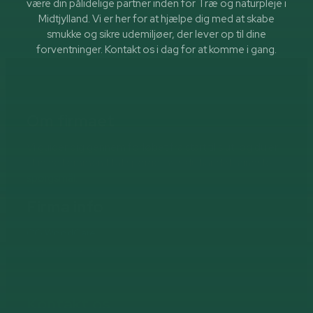
være din pålidelige partner inden for Træ og naturpleje i
Midtjylland. Vi er her for at hjælpe dig med at skabe
smukke og sikre udemiljøer, der lever op til dine
forventninger. Kontakt os i dag for at komme i gang.
Om firmaet
Vi guider dig gennem forløbet fra start til slut, og du er
altid velkommen til at spørge, hvis du har det mindste
spørgsmål.
Firma info
CG WoodCare
CVR: 42997463
Kontakt os