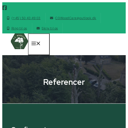
Hop
til
indhold
(+45) 50 43 49 03
CGWoodCare@outlook.dk
Ring til os
Skriv til os
MENU
Referencer