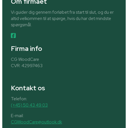
Om firmaet
Vi guider dig gennem forløbet fra start til slut, og du er
altid velkommen til at spørge, hvis du har det mindste
spørgsmål.
Firma info
CG WoodCare
CVR: 42997463
Kontakt os
Telefon:
(+45) 50 43 49 03
E-mail:
CGWoodCare@outlook.dk